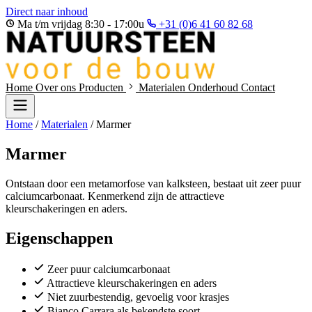
Direct naar inhoud
Ma t/m vrijdag 8:30 - 17:00u
+31 (0)6 41 60 82 68
Home
Over ons
Producten
Materialen
Onderhoud
Contact
Home
/
Materialen
/
Marmer
Marmer
Ontstaan door een metamorfose van kalksteen, bestaat uit zeer puur
calciumcarbonaat. Kenmerkend zijn de attractieve
kleurschakeringen en aders.
Eigenschappen
Zeer puur calciumcarbonaat
Attractieve kleurschakeringen en aders
Niet zuurbestendig, gevoelig voor krasjes
Bianco Carrara als bekendste soort